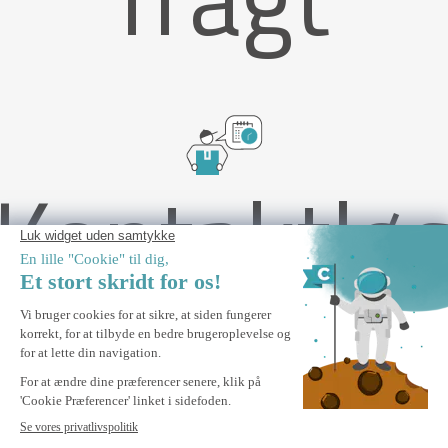
Kontaktlø
levering
Vægmonteret Carport / Pergola 13,5m² KLEO 4,5x3m
Aluminium Hvid