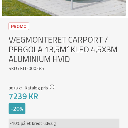
PROMO
VÆGMONTERET CARPORT /
PERGOLA 13,5M² KLEO 4,5X3M
ALUMINIUM HVID
SKU : KIT-000285
Katalog pris
9079 kr
7239 KR
-20%
-10% på et bredt udvalg