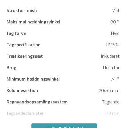
Struktur finish
Mat
Maksimal hældningsvinkel
80 °
tag farve
Hvid
Tagspecifikation
UV30+
Træfikseringssæt
Inkluderet
Brug
Uden for
Minimum hældningsvinkel
74 °
Kolonnesektion
70x35 mm
Regnvandsopsamlingssystem
Tagrende
tagrendediameter
73 mm
FLERE OPLYSNINGER