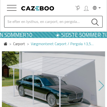
N SOMMER10
☀️ SIDSTE SOMMER TI
Carport
Vægmonteret Carport / Pergola 13,5…