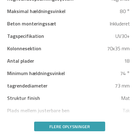
Maksimal hældningsvinkel
80 °
Beton monteringssæt
Inkluderet
Tagspecifikation
UV30+
Kolonnesektion
70x35 mm
Antal plader
18
Minimum hældningsvinkel
74 °
tagrendediameter
73 mm
Struktur finish
Mat
Plads mellem justerbare ben
Tak
FLERE OPLYSNINGER