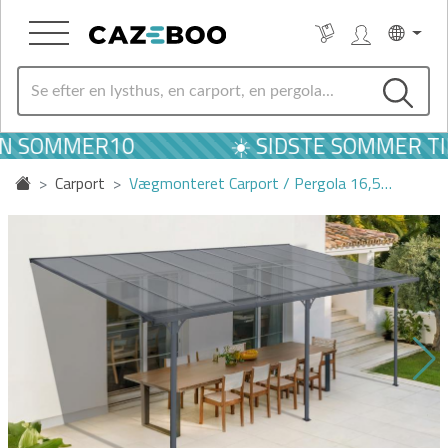
N SOMMER10
☀️ SIDSTE SOMMER TI
Carport
Vægmonteret Carport / Pergola 16,5…