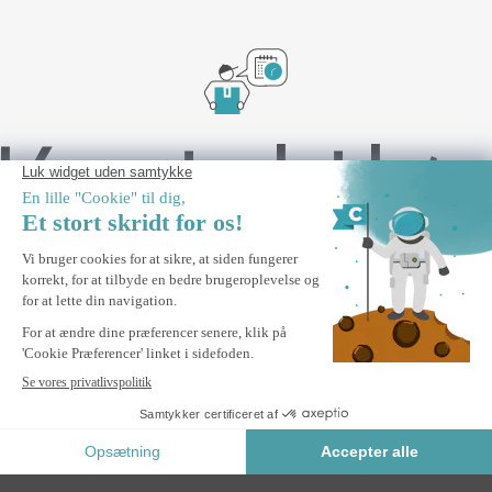
Kontaktlø
levering
Vægmonteret Carport / Pergola 16,5m² KLEO 5,5x3m
Aluminium Grå
TILFØJ TIL KURV