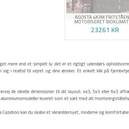
AGOSTA 4X3M FRITSTÅE
MOTORISERET BIOKLIMAT
PERGOLA I GRÅ ALUMINIUM
23261 KR
UDTRÆKKELIGE PERSIENNER 
SIDEN
Motoriseret pergolapakke +
persienner inkluderet
Motoriserede lameller med
fjernbetjening
Offer for sin egen succe
Sidepersienner for fuldstæn
et mere end et simpelt ly: det er et rigtigt udendørs opholdsområ
privatliv
Dækker en hel 4m side
 sig i realtid til vejret og dine ønsker. Et enkelt klik på fjernbetj
ervej de ideelle dimensioner til dit layout: 4x3, 5x3 eller 6x3 af
e aluminiumsmodeller leveret som et sæt med alt monteringstilbehø
a Cazeboo kan du skabe et skræddersyet, moderne og komfortabelt 