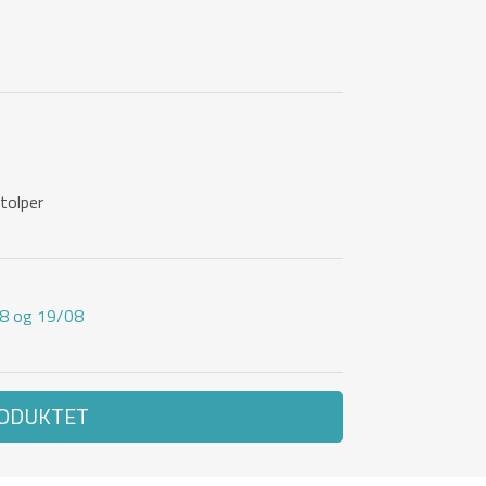
tolper
08 og 19/08
RODUKTET