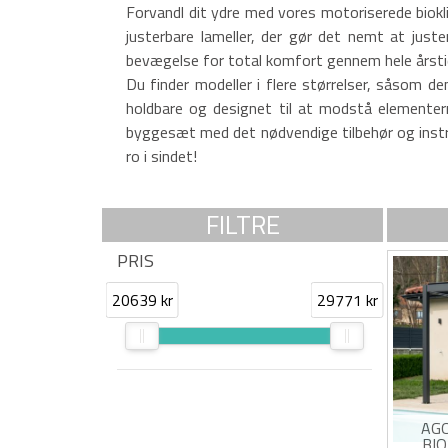
Forvandl dit ydre med vores motoriserede biokli
justerbare lameller, der gør det nemt at just
bevægelse for total komfort gennem hele årstider
Du finder modeller i flere størrelser, såsom de
holdbare og designet til at modstå elementer
byggesæt med det nødvendige tilbehør og instru
ro i sindet!
FILTRE
PRIS
20639 kr
29771 kr
AG
BI