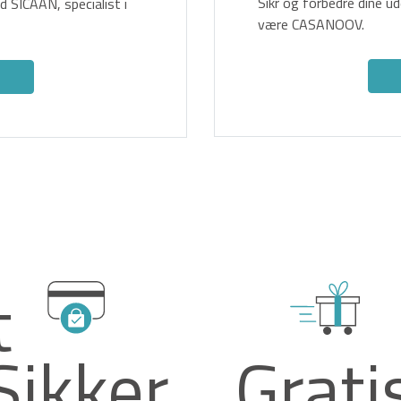
Sikr og forbedre dine 
 SICAAN, specialist i
være CASANOOV.
t
Sikker
Grati