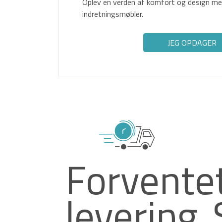
Oplev en verden af komfort og design med
indretningsmøbler.
JEG OPDAGER
Forvente
levering