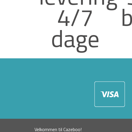
4/7
b
dage
Velkommen til Cazeboo!