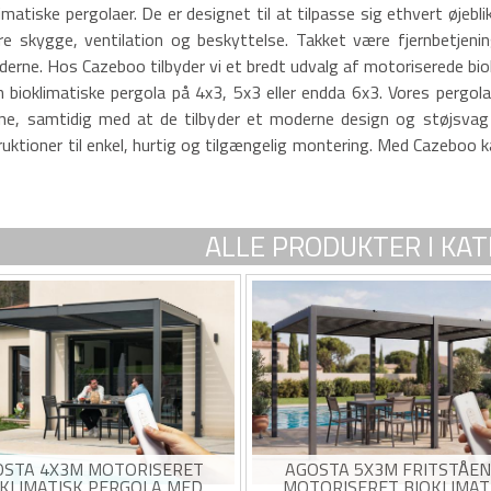
matiske pergolaer. De er designet til at tilpasse sig ethvert øjebl
ere skygge, ventilation og beskyttelse. Takket være fjernbetje
ne. Hos Cazeboo tilbyder vi et bredt udvalg af motoriserede bioklim
n bioklimatiske pergola på 4x3, 5x3 eller endda 6x3. Vores pergol
ne, samtidig med at de tilbyder et moderne design og støjsvag 
ktioner til enkel, hurtig og tilgængelig montering. Med Cazeboo 
ALLE PRODUKTER I KA
OSTA 4X3M MOTORISERET
AGOSTA 5X3M FRITSTÅE
OKLIMATISK PERGOLA MED
MOTORISERET BIOKLIMAT