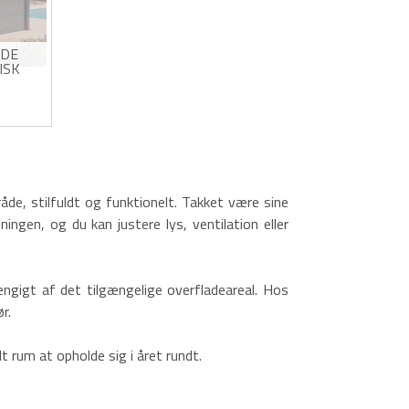
NDE
ISK
 MED
PÅ 4M-
 2
s!
dig
de, stilfuldt og funktionelt. Takket være sine
eningen, og du kan justere lys, ventilation eller
hængigt af det tilgængelige overfladeareal. Hos
r.
rum at opholde sig i året rundt.