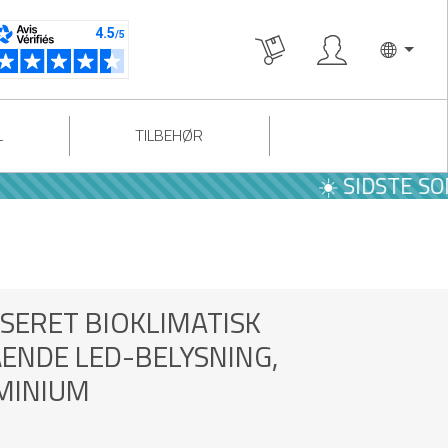
L
TILBEHØR
☀️ SIDSTE SOMMER TI
SERET BIOKLIMATISK
ENDE LED-BELYSNING,
UMINIUM