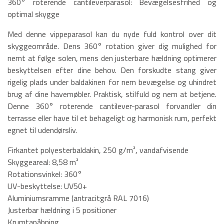
360° roterende cantileverparasol: Bevægelsesfrihed og
optimal skygge
Med denne vippeparasol kan du nyde fuld kontrol over dit
skyggeområde. Dens 360° rotation giver dig mulighed for
nemt at følge solen, mens den justerbare hældning optimerer
beskyttelsen efter dine behov. Den forskudte stang giver
rigelig plads under baldakinen for nem bevægelse og uhindret
brug af dine havemøbler. Praktisk, stilfuld og nem at betjene.
Denne 360° roterende cantilever-parasol forvandler din
terrasse eller have til et behageligt og harmonisk rum, perfekt
egnet til udendørsliv.
Firkantet polyesterbaldakin, 250 g/m², vandafvisende
Skyggeareal: 8,58 m²
Rotationsvinkel: 360°
UV-beskyttelse: UV50+
Aluminiumsramme (antracitgrå RAL 7016)
Justerbar hældning i 5 positioner
Krumtapåbning