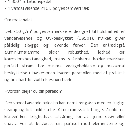
- 1 360° rotationspedal
- 1 vandafvisende 210D polyesterovertræk
Om materialet
Det 250 g/m² polyestermarkise er designet til holdbarhed, er
vandafvisende og UV-beskyttet (UV50+), hvilket giver
pålidelig skygge og levende farver. Den antracitgrå
aluminiumsramme sikrer robusthed, lethed og
korrosionsbestandighed, mens stålribberne holder markisen
perfekt stram. For minimal vedligeholdelse og maksimal
beskyttelse i lavsæsonen leveres parasollen med et praktisk
og holdbart beskyttelsesovertræk.
Hvordan plejer du din parasol?
Den vandafvisende baldakin kan nemt rengøres med en fugtig
svamp og lidt mild sæbe. Aluminiumsstellet og stålribberne
kræver kun lejlighedsvis aftørring for at fjerne støv eller
snavs. For at beskytte din parasol mod elementerne og