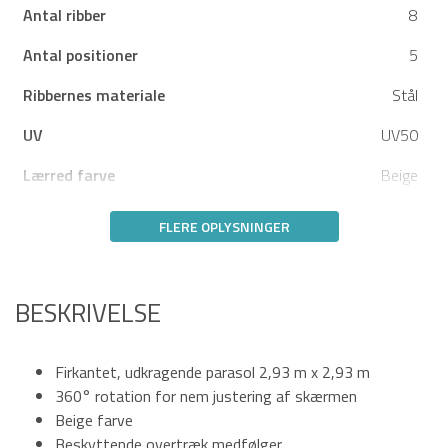
Antal ribber
8
Antal positioner
5
Ribbernes materiale
Stål
UV
UV50
Lærred farve
Beige
FLERE OPLYSNINGER
BESKRIVELSE
Firkantet, udkragende parasol 2,93 m x 2,93 m
360° rotation for nem justering af skærmen
Beige farve
Beskyttende overtræk medfølger