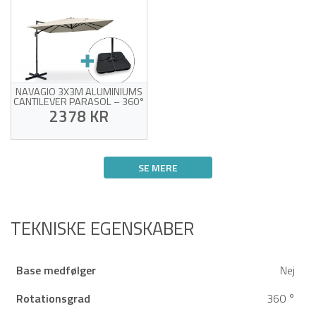
NAVAGIO 3X3M ALUMINIUMS
CANTILEVER PARASOL – 360°
ROTATION, VIPBAR, BEIGE +
2378 KR
BALLASTPLADER
UV-bestandigt beige stof
360° rotation og
SE MERE
justerbar hældning
Robust
Offer for sin egen succes!
aluminiumsramme
Vægtpuder og
beskyttelsesovertræk
medfølger
TEKNISKE EGENSKABER
Base medfølger
Nej
Rotationsgrad
360 °