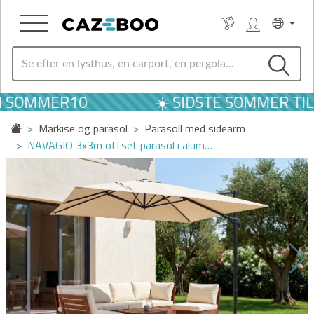
 SOMMER10
☀️ SIDSTE SOMMER TIL
Markise og parasol
Parasoll med sidearm
NAVAGIO 3x3m offset parasol i alum…