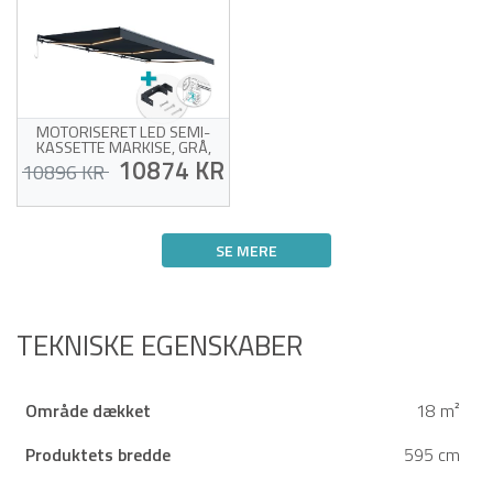
MOTORISERET LED SEMI-
KASSETTE MARKISE, GRÅ,
6X3M - NEM LOFTMONTERING
10874 KR
10896 KR
Motoriseret semi-
kassettemarkise
SE MERE
Høj kvalitet 320g/m²
frisestof
Offer for sin egen succes!
Inkluderer automatisk
vindsensor og integreret
LED-strip
3 loftsbeslag i stål
TEKNISKE EGENSKABER
medfølger
Område dækket
18 m²
Produktets bredde
595 cm