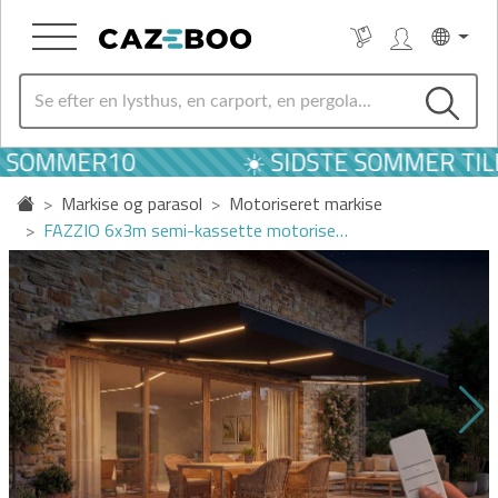
 SOMMER10
☀️ SIDSTE SOMMER TILB
Markise og parasol
Motoriseret markise
FAZZIO 6x3m semi-kassette motorise…