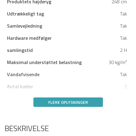
Produktets højderyg
248 cm
Udtrækkeligt tag
Tak
Samlevejledning
Tak
Hardware medfølger
Tak
samlingstid
2 H
Maksimal understøttet belastning
30 kg/m²
Vandafvisende
Tak
Antal kabler
2
FLERE OPLYSNINGER
BESKRIVELSE