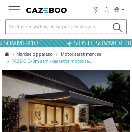
N SOMMER10
☀️ SIDSTE SOMMER TIL
Markise og parasol
Motoriseret markise
FAZZIO 5x3m semi-kassette motorise…