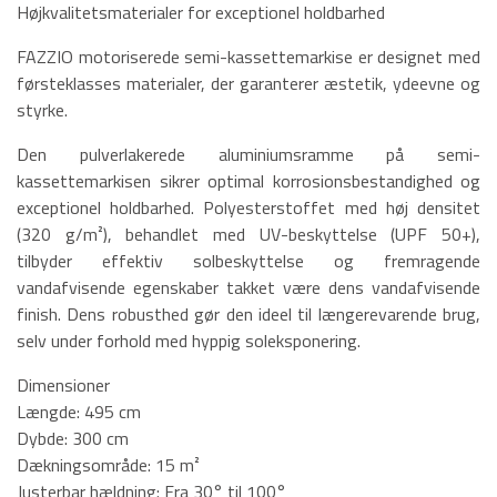
Højkvalitetsmaterialer for exceptionel holdbarhed
FAZZIO motoriserede semi-kassettemarkise er designet med
førsteklasses materialer, der garanterer æstetik, ydeevne og
styrke.
Den pulverlakerede aluminiumsramme på semi-
kassettemarkisen sikrer optimal korrosionsbestandighed og
exceptionel holdbarhed. Polyesterstoffet med høj densitet
(320 g/m²), behandlet med UV-beskyttelse (UPF 50+),
tilbyder effektiv solbeskyttelse og fremragende
vandafvisende egenskaber takket være dens vandafvisende
finish. Dens robusthed gør den ideel til længerevarende brug,
selv under forhold med hyppig soleksponering.
Dimensioner
Længde: 495 cm
Dybde: 300 cm
Dækningsområde: 15 m²
Justerbar hældning: Fra 30° til 100°