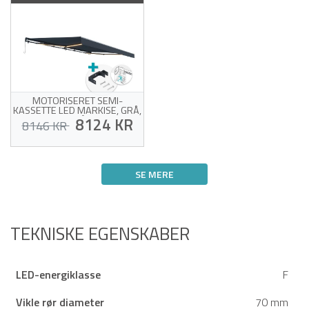
MOTORISERET SEMI-
KASSETTE LED MARKISE, GRÅ,
5X3M, GRÅT STOF,
8124 KR
8146 KR
LOFTMONTERING
Motoriseret markise med
loftmontering
SE MERE
Hvid ramme og gråt stof
af høj kvalitet (320 g/m²)
Offer for sin egen succes!
Vindsensor og LED-lys
medfølger
Nem at åbne og lukke
TEKNISKE EGENSKABER
LED-energiklasse
F
Vikle rør diameter
70 mm