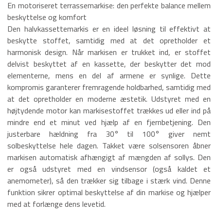
En motoriseret terrassemarkise: den perfekte balance mellem
beskyttelse og komfort
Den halvkassettemarkis er en ideel løsning til effektivt at
beskytte stoffet, samtidig med at det opretholder et
harmonisk design. Når markisen er trukket ind, er stoffet
delvist beskyttet af en kassette, der beskytter det mod
elementerne, mens en del af armene er synlige. Dette
kompromis garanterer fremragende holdbarhed, samtidig med
at det opretholder en moderne æstetik. Udstyret med en
højtydende motor kan markisestoffet trækkes ud eller ind på
mindre end et minut ved hjælp af en fjernbetjening. Den
justerbare hældning fra 30° til 100° giver nemt
solbeskyttelse hele dagen. Takket være solsensoren åbner
markisen automatisk afhængigt af mængden af sollys. Den
er også udstyret med en vindsensor (også kaldet et
anemometer), så den trækker sig tilbage i stærk vind. Denne
funktion sikrer optimal beskyttelse af din markise og hjælper
med at forlænge dens levetid.