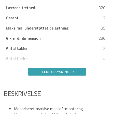
Lærreds tæthed
320
Garanti
2
Maksimal understøttet belastning
35
Vikle rør dimension
286
Antal kabler
2
Antal fjedre
4
FLERE OPLYSNINGER
BESKRIVELSE
Motoriseret markise med loftmontering