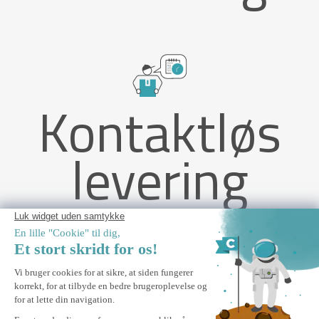
Kontaktløs
levering
FAZZIO 4m x 3m hvid motoriseret markise med beige stof og
loftmontering
TILFØJ TIL KURV