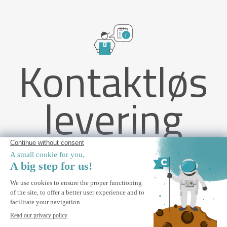
Kontaktløs
levering
PIANA 3x2,5m bioklimatisk pergola i grå aluminium med
udtrækkelige persienner på 3m-siden
GIV MIG BESKED
Giv mig besked, når dette produkt er tilbage på lager.