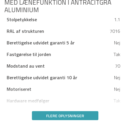
MED LÆNEFUNKTION I ANTRACITGRÅ
ALUMINIUM
Stolpetykkelse
1.1
RAL af strukturen
7016
Berettigelse udvidet garanti 5 år
Nej
Fastgørelse til jorden
Tak
Modstand au vent
70
Berettigelse udvidet garanti 10 år
Nej
Motoriseret
Nej
Hardware medfølger
Tak
FLERE OPLYSNINGER